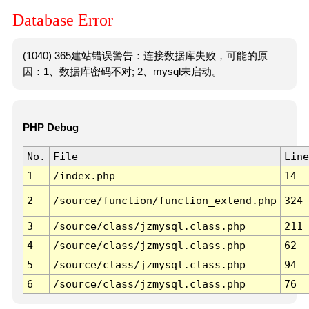
Database Error
(1040) 365建站错误警告：连接数据库失败，可能的原
因：1、数据库密码不对; 2、mysql未启动。
PHP Debug
No.
File
Line
1
/index.php
14
2
/source/function/function_extend.php
324
3
/source/class/jzmysql.class.php
211
4
/source/class/jzmysql.class.php
62
5
/source/class/jzmysql.class.php
94
6
/source/class/jzmysql.class.php
76