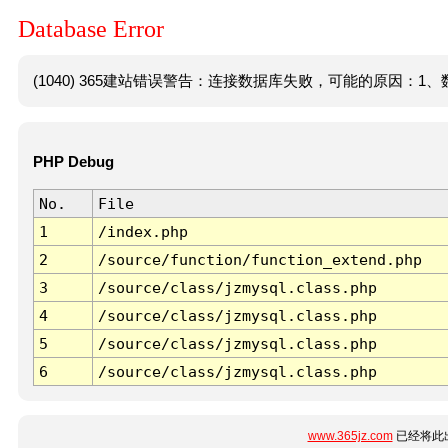
Database Error
(1040) 365建站错误警告：连接数据库失败，可能的原因：1、数
PHP Debug
No.
File
1
/index.php
2
/source/function/function_extend.php
3
/source/class/jzmysql.class.php
4
/source/class/jzmysql.class.php
5
/source/class/jzmysql.class.php
6
/source/class/jzmysql.class.php
www.365jz.com
已经将此