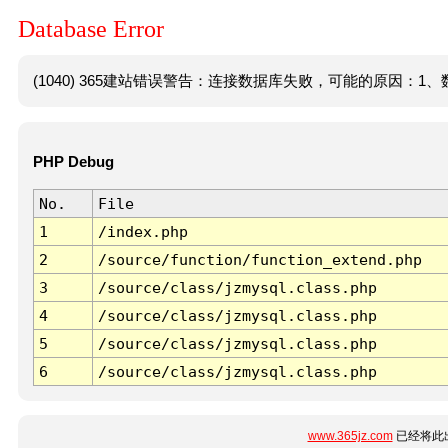
Database Error
(1040) 365建站错误警告：连接数据库失败，可能的原因：1、数
PHP Debug
No.
File
1
/index.php
2
/source/function/function_extend.php
3
/source/class/jzmysql.class.php
4
/source/class/jzmysql.class.php
5
/source/class/jzmysql.class.php
6
/source/class/jzmysql.class.php
www.365jz.com
已经将此