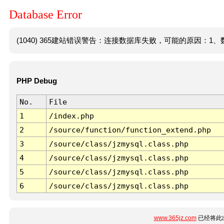
Database Error
(1040) 365建站错误警告：连接数据库失败，可能的原因：1、数
PHP Debug
No.
File
1
/index.php
2
/source/function/function_extend.php
3
/source/class/jzmysql.class.php
4
/source/class/jzmysql.class.php
5
/source/class/jzmysql.class.php
6
/source/class/jzmysql.class.php
www.365jz.com
已经将此