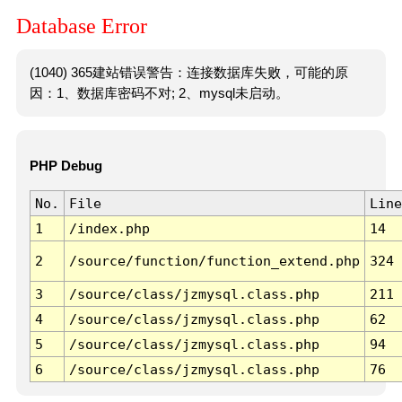
Database Error
(1040) 365建站错误警告：连接数据库失败，可能的原
因：1、数据库密码不对; 2、mysql未启动。
PHP Debug
No.
File
Line
1
/index.php
14
2
/source/function/function_extend.php
324
3
/source/class/jzmysql.class.php
211
4
/source/class/jzmysql.class.php
62
5
/source/class/jzmysql.class.php
94
6
/source/class/jzmysql.class.php
76