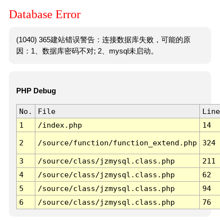
Database Error
(1040) 365建站错误警告：连接数据库失败，可能的原
因：1、数据库密码不对; 2、mysql未启动。
PHP Debug
No.
File
Line
1
/index.php
14
2
/source/function/function_extend.php
324
3
/source/class/jzmysql.class.php
211
4
/source/class/jzmysql.class.php
62
5
/source/class/jzmysql.class.php
94
6
/source/class/jzmysql.class.php
76