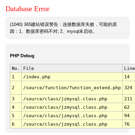
Database Error
(1040) 365建站错误警告：连接数据库失败，可能的原
因：1、数据库密码不对; 2、mysql未启动。
PHP Debug
No.
File
Line
1
/index.php
14
2
/source/function/function_extend.php
324
3
/source/class/jzmysql.class.php
211
4
/source/class/jzmysql.class.php
62
5
/source/class/jzmysql.class.php
94
6
/source/class/jzmysql.class.php
76