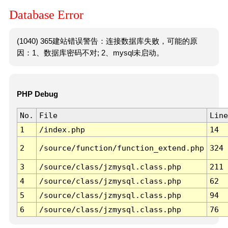
Database Error
(1040) 365建站错误警告：连接数据库失败，可能的原
因：1、数据库密码不对; 2、mysql未启动。
PHP Debug
No.
File
Line
1
/index.php
14
2
/source/function/function_extend.php
324
3
/source/class/jzmysql.class.php
211
4
/source/class/jzmysql.class.php
62
5
/source/class/jzmysql.class.php
94
6
/source/class/jzmysql.class.php
76