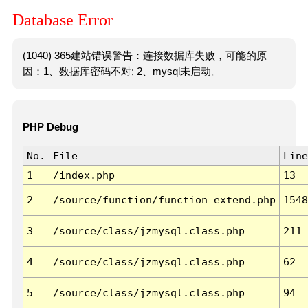
Database Error
(1040) 365建站错误警告：连接数据库失败，可能的原
因：1、数据库密码不对; 2、mysql未启动。
PHP Debug
No.
File
Line
1
/index.php
13
2
/source/function/function_extend.php
1548
3
/source/class/jzmysql.class.php
211
4
/source/class/jzmysql.class.php
62
5
/source/class/jzmysql.class.php
94