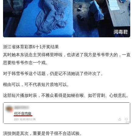
浙江省体育彩票6十1开奖结果
其时她本东说念主哭得稀里哗啦，也讲述了我方是爷爷带大的，一直
思要给爷爷作念一个戏。
对于韩雪爷爷这个话题，仍是记不清她说了些许次了。
根由可以，可不代表短片质地可以。
这部短片播放时辰，不雅众看得是如鲠在喉、如芒背刺、心烦意乱。
演技倒是其次，重要是骨子很不合适试验。