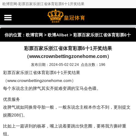
欧博官网-彩票百家乐浙江省体育彩票6十1开奖结果
（www.crownbettingzonehome.com）
你的位置：
欧博官网
>
欧博Allbet
> 彩票百家乐浙江省体育彩票6十
彩票百家乐浙江省体育彩票6十1开奖结果
1开奖结果（www.crownbettingzonehome.com）
（www.crownbettingzonehome.com）
发布日期：2024-05-02 02:24 点击次数：196
彩票百家乐浙江省体育彩票6十1开奖结果
（www.crownbettingzonehome.com）
每个东说念主的脾气其实齐挺难变调的宝马会色碟。
优质服务
改脾气就如同换骨夺胎一般，一般东说念主根本作念不到，更别提文
娱圈208们。
比如上一篇讲到的杨幂，嘴上说着要跳出快意圈，要将我方撕碎重
组。