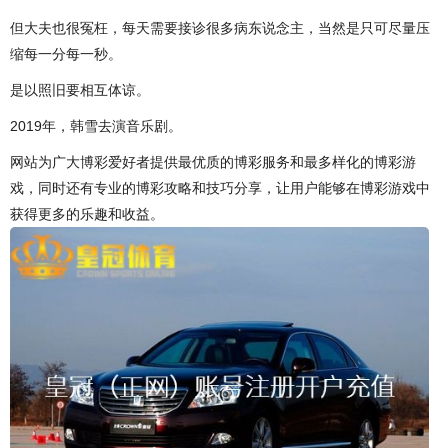
但大夫也很冤枉，每天需要接诊很多病东说念主，当然是只可尽量压
缩每一分每一秒。
是以照旧要相互体谅。
2019年，韩雪去演音乐剧。
网站为广大博彩爱好者提供最优质的博彩服务和最多样化的博彩游
戏，同时还有专业的博彩攻略和技巧分享，让用户能够在博彩游戏中
获得更多的乐趣和收益。