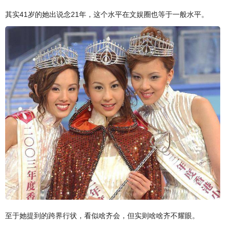
其实41岁的她出说念21年，这个水平在文娱圈也等于一般水平。
至于她提到的跨界行状，看似啥齐会，但实则啥啥齐不耀眼。