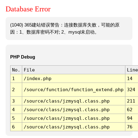
Database Error
(1040) 365建站错误警告：连接数据库失败，可能的原
因：1、数据库密码不对; 2、mysql未启动。
PHP Debug
No.
File
Line
1
/index.php
14
2
/source/function/function_extend.php
324
3
/source/class/jzmysql.class.php
211
4
/source/class/jzmysql.class.php
62
5
/source/class/jzmysql.class.php
94
6
/source/class/jzmysql.class.php
76