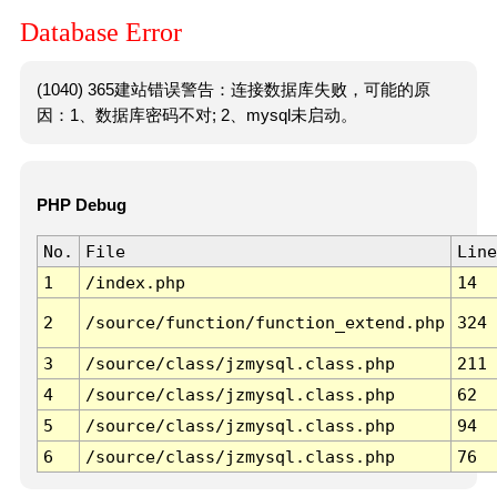
Database Error
(1040) 365建站错误警告：连接数据库失败，可能的原
因：1、数据库密码不对; 2、mysql未启动。
PHP Debug
No.
File
Line
1
/index.php
14
2
/source/function/function_extend.php
324
3
/source/class/jzmysql.class.php
211
4
/source/class/jzmysql.class.php
62
5
/source/class/jzmysql.class.php
94
6
/source/class/jzmysql.class.php
76